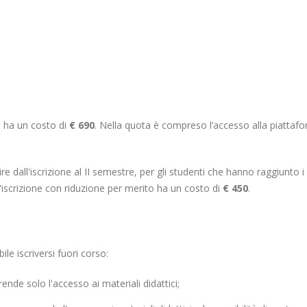
N ha un costo di
€ 690
. Nella quota è compreso l’accesso alla piattaforma
 dall'iscrizione al II semestre, per gli studenti che hanno raggiunto i cr
L'iscrizione con riduzione per merito ha un costo di
€ 450
.
ile iscriversi fuori corso:
nde solo l'accesso ai materiali didattici;