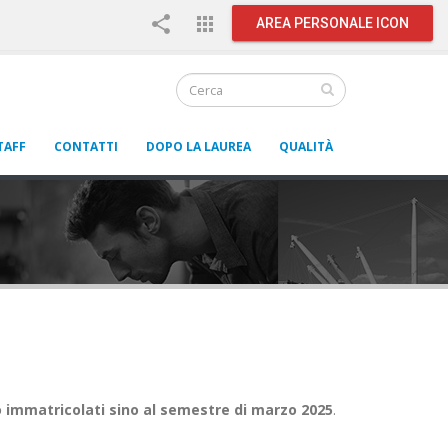
share
apps
AREA PERSONALE ICON
TAFF
CONTATTI
DOPO LA LAUREA
QUALITÀ
 immatricolati sino al semestre di marzo 2025
.