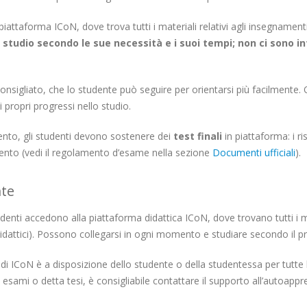
iattaforma ICoN, dove trova tutti i materiali relativi agli insegnament
dio secondo le sue necessità e i suoi tempi; non ci sono infatti
gliato, che lo studente può seguire per orientarsi più facilmente. Olt
i propri progressi nello studio.
mento, gli studenti devono sostenere dei
test finali
in piattaforma: i ri
ento (vedi il regolamento d’esame nella sezione
Documenti ufficiali
).
nte
tudenti accedono alla piattaforma didattica ICoN, dove trovano tutti i mat
attici). Possono collegarsi in ogni momento e studiare secondo il pro
f di ICoN è a disposizione dello studente o della studentessa per tutte
i esami o detta tesi, è consigliabile contattare il supporto all’autoapp