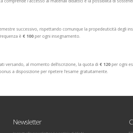
ta comprende l'accesso ai materiali didattici e la possibilità di sosten
 semestre successivo, rispettando comunque la propedeuticità degli i
 frequenza è
€ 100
per ogni insegnamento.
ti versando, al momento dell’iscrizione, la quota di
€ 120
per ogni es
bonus a disposizione per ripetere l’esame gratuitamente.
Newsletter
C