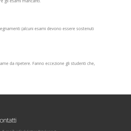
ere gli esami mancanti.
nsegnamenti (alcuni esami devono essere sostenuti
ame da ripetere. Fanno eccezione gli studenti che,
ontatti