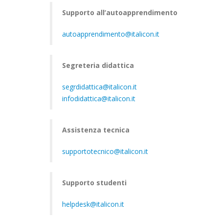
Supporto all’autoapprendimento
autoapprendimento@italicon.it
Segreteria didattica
segrdidattica@italicon.it
infodidattica@italicon.it
Assistenza tecnica
supportotecnico@italicon.it
Supporto studenti
helpdesk@italicon.it