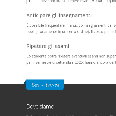
se deve ancora sostenere esami:
€ 360
. La quo
Anticipare gli insegnamenti
È possibile frequentare in anticipo insegnamenti del
obbligatoriamente in un certo ordine). Il costo per la
Ripetere gli esami
Lo studente potrà ripetere eventuali esami non supera
per il semestre di settembre 2025, hanno ancora dei 
ICoN - Laurea
Dove siamo