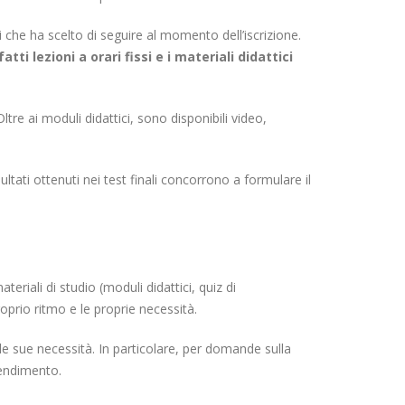
i che ha scelto di seguire al momento dell’iscrizione.
 lezioni a orari fissi e i materiali didattici
re ai moduli didattici, sono disponibili video,
sultati ottenuti nei test finali concorrono a formulare il
eriali di studio (moduli didattici, quiz di
prio ritmo e le proprie necessità.
 le sue necessità. In particolare, per domande sulla
rendimento.