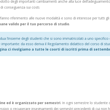
odotto degli importanti cambiamenti anche alla luce dell’adeguamento
 di conseguenza sui costi.
fanno riferimento alle nuove modalità e sono di interesse per tutti gli 
mane valido per il tuo percorso di studio
.
ividua l’insieme degli studenti che si sono immatricolati a uno specific
è importante: da esso deriva il Regolamento didattico del corso di studi
ina ci rivolgiamo a tutte le coorti di iscritti prima di settemb
nline ed è organizzato per semestri
. In ogni semestre lo studente 
essivo o recuperare insegnamenti dei semestri precedenti di cui non 