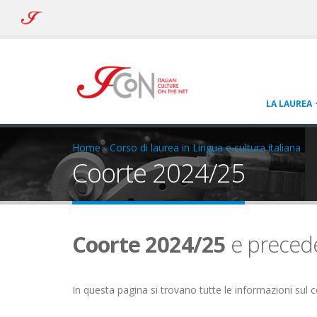
ICoN
-
Italian
Culture
On
the
Net
LA LAUREA
Home - Corso di laurea in Lingua e cultura italiana
Coorte 2024/25
Coorte 2024/25
e preced
In questa pagina si trovano tutte le informazioni sul 