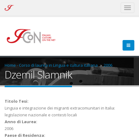
ICoN
Toggl
-
naviga
Italian
Culture
On
the
Net
Home - Corso di laurea in Lingua e cultura italiana
2006
Dzemil Slamnik
Titolo Tesi:
Linguia e integrazione dei migranti extracomunitari in Italia:
legislazione nazionale e contesti locali
Anno di Laurea:
2006
Paese di Residenza: