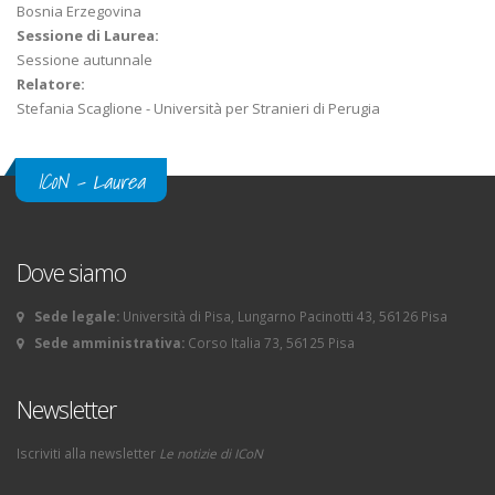
Bosnia Erzegovina
Sessione di Laurea:
Sessione autunnale
Relatore:
Stefania Scaglione - Università per Stranieri di Perugia
ICoN - Laurea
Dove siamo
Sede legale:
Università di Pisa, Lungarno Pacinotti 43, 56126 Pisa
Sede amministrativa:
Corso Italia 73, 56125 Pisa
Newsletter
Iscriviti alla newsletter
Le notizie di ICoN