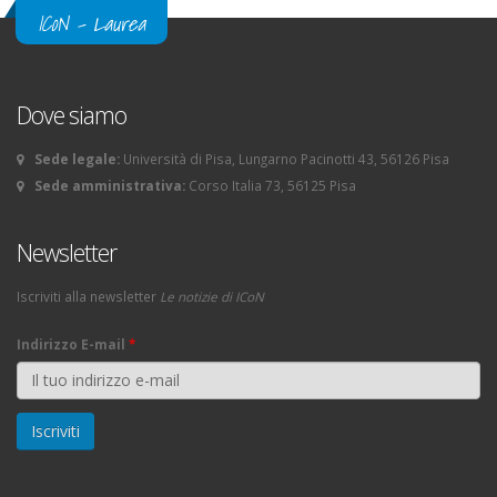
ICoN - Laurea
Dove siamo
Sede legale:
Università di Pisa, Lungarno Pacinotti 43, 56126 Pisa
Sede amministrativa:
Corso Italia 73, 56125 Pisa
Newsletter
Iscriviti alla newsletter
Le notizie di ICoN
Indirizzo E-mail
*