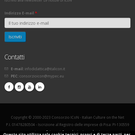
Iscriviti alla newsletter
Le notizie di ICoN
Indirizzo E-mail
*
Contatti
E-mail:
infodidattica@italicon.it
PEC:
consorzioicon@mypec.eu
Copyright © 2000-2023 Consorzio ICoN - Italian Culture on the Net
P.I. 01478280504 - Iscrizione al Registro delle imprese di Pisa: PI-130559
La tua
Privacy
|
Segnalazioni e reclami
Questo sito utilizza solo cookie tecnici, propri e di terze parti, per