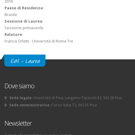
2016
Paese di Residenza:
Brasile
Sessione di Laurea:
Sessione primaverile
Relatore:
Franca Orletti - Università di Roma Tre
ICoN - Laurea
Dove siamo
Sede legale:
Università di Pisa, Lungarno Pacinotti 43, 56126 Pisa
Sede amministrativa:
Corso Italia 73, 56125 Pisa
Newsletter