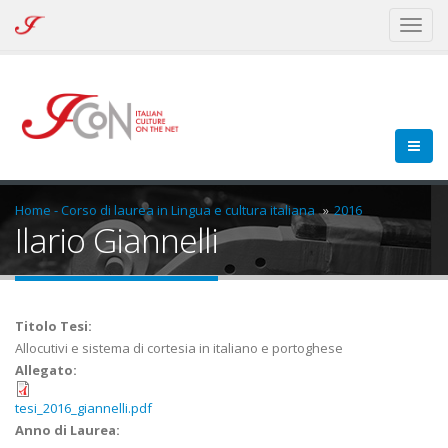
ICoN
Toggl
-
naviga
Italian
Culture
On
the
Net
Home - Corso di laurea in Lingua e cultura italiana
2016
Ilario Giannelli
Titolo Tesi:
Allocutivi e sistema di cortesia in italiano e portoghese
Allegato:
tesi_2016_giannelli.pdf
Anno di Laurea: