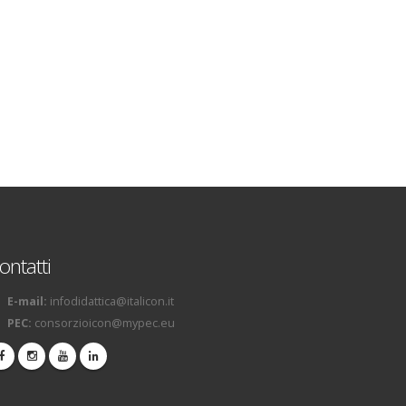
ontatti
E-mail:
infodidattica@italicon.it
PEC:
consorzioicon@mypec.eu