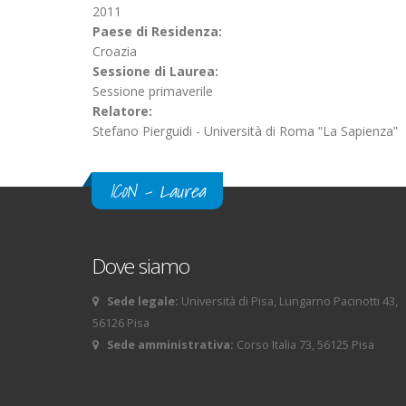
2011
Paese di Residenza:
Croazia
Sessione di Laurea:
Sessione primaverile
Relatore:
Stefano Pierguidi - Università di Roma ʺLa Sapienzaʺ
ICoN - Laurea
Dove siamo
Sede legale:
Università di Pisa, Lungarno Pacinotti 43,
56126 Pisa
Sede amministrativa:
Corso Italia 73, 56125 Pisa