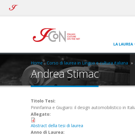
ICoN
-
Italian
Culture
On
the
Net
LA LAUREA
Home - Corso di laurea in Lingua e cultura italiana
Andrea Stimac
Titolo Tesi:
Pininfarina e Giugiaro: il design automobilistico in I
Allegato:
Abstract della tesi di laurea
Anno di Laurea: