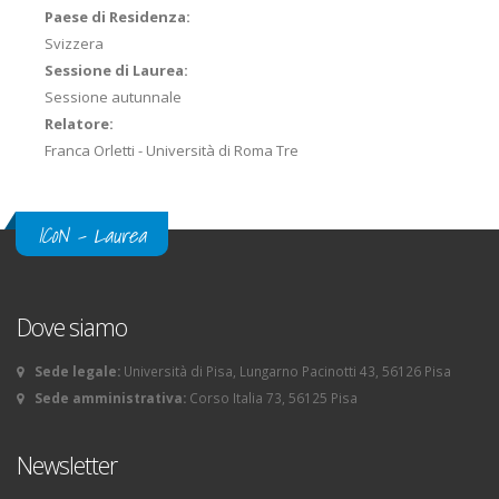
Paese di Residenza:
Svizzera
Sessione di Laurea:
Sessione autunnale
Relatore:
Franca Orletti - Università di Roma Tre
ICoN - Laurea
Dove siamo
Sede legale:
Università di Pisa, Lungarno Pacinotti 43, 56126 Pisa
Sede amministrativa:
Corso Italia 73, 56125 Pisa
Newsletter