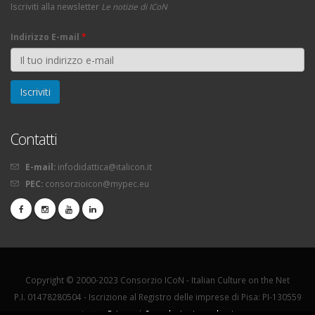
Iscriviti alla newsletter
Le notizie di ICoN
Indirizzo E-mail
*
Contatti
E-mail:
infodidattica@italicon.it
PEC:
consorzioicon@mypec.eu
Copyright © 2000-2023 Consorzio ICoN - Italian Culture on the Net
P.I. 01478280504 - Iscrizione al Registro delle imprese di Pisa: PI-130559
La tua
Privacy
|
Segnalazioni e reclami