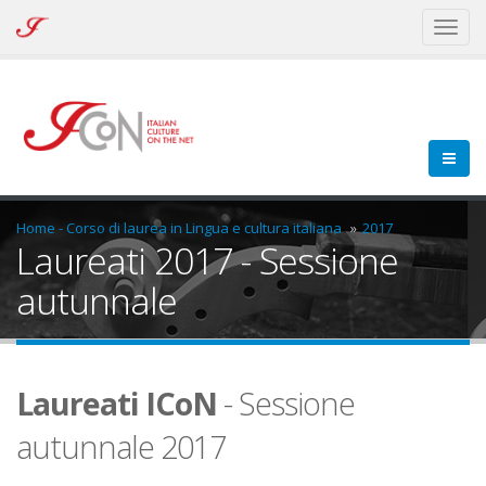
ICoN
Toggl
-
naviga
Italian
Culture
On
the
Net
Home - Corso di laurea in Lingua e cultura italiana
2017
Laureati 2017 - Sessione
autunnale
Laureati ICoN
- Sessione
autunnale 2017